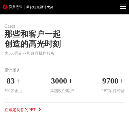
Cases
400-
那些和客户一起
创造的高光时刻
首
601-
为500强企业和政府机构服务
页
案
8802
累计服务
例
83
+
3000
+
9700
+
政
500强企业
高端政企客户
PPT项目经验
府
企
服
立即定制你的PPT
业
科
务
服
研