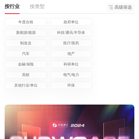
个
按行业
按类型
高级筛选
务
服
人
关
年度合辑
政府单位
务
新能源/能源
科技/通讯/半导体
学
于
观
制造业
医疗/医药
习
汽车
地产
点
金融/保险
科研单位
高校
电气/电力
其他行业/单位
环保