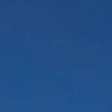
个
务
服
人
关
务
学
于
观
习
点