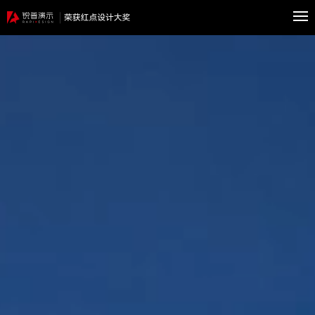
400-
首
601-
页
案
8802
例
政
府
企
服
业
科
务
服
研