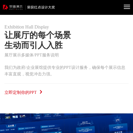
Exhibition Hall Display
400-
让展厅的每个场景
生动而引人入胜
首
601-
展厅展示多媒体/PPT服务说明
页
案
8802
我们为政府/企业展馆提供专业的PPT设计服务，确保每个展示信息
丰富直观，视觉冲击力强。
例
政
立即定制你的PPT
府
企
服
业
科
务
服
研