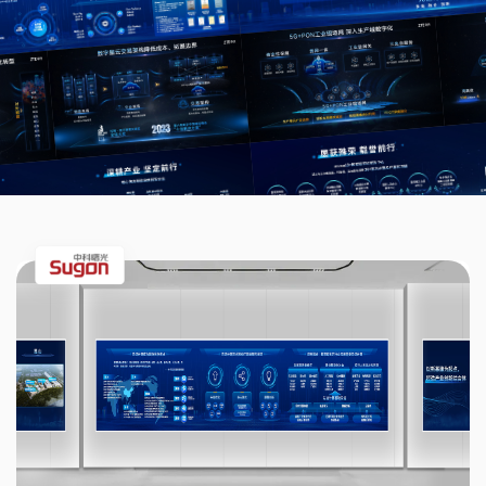
个
务
服
人
关
务
学
于
观
习
点